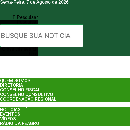
Sexta-Feira, 7 de Agosto de 2026
Pesquisar
Pesquisar
Close this search
box.
home
institucional
QUEM SOMOS
DIRETORIA
CONSELHO FISCAL
CONSELHO CONSULTIVO
COORDENAÇÃO REGIONAL
comunicação
NOTÍCIAS
EVENTOS
VÍDEOS
RÁDIO DA FEAGRO
agronomia