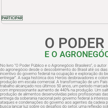
PARTICIPAR
O PODER
E O AGRONEGÓC
No livro "O Poder Público e o Agronegócio Brasileiro", o auto
do agronegócio desde o descobrimento do Brasil até os dias 
incentivo do governo federal na ocupação e exploração do
entregar”. A saga histórica dos Heróis desbravadores e colon
produção em escala comercial. A transformação de um País i
trabalho alcançado nos últimos 50 anos, um período marcad
com impressionante aumento de 440% na produção. Um salto e
produção de alimentos desenvolvidas pelos profissionais das
entrega da soberania nacional pelo governo federal à interesse
ataques e condenações do governo aos agentes da cadeia prod
busca lançar luz sobre os desafios do setor, uma reflexão s