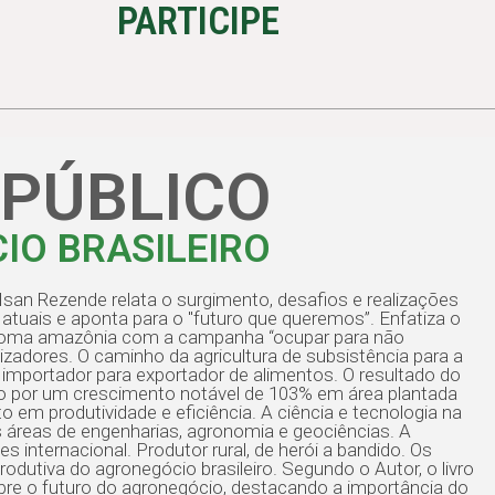
PARTICIPE
 PÚBLICO
IO BRASILEIRO
r Isan Rezende relata o surgimento, desafios e realizações
atuais e aponta para o "futuro que queremos”. Enfatiza o
 bioma amazônia com a campanha “ocupar para não
izadores. O caminho da agricultura de subsistência para a
mportador para exportador de alimentos. O resultado do
o por um crescimento notável de 103% em área plantada
m produtividade e eficiência. A ciência e tecnologia na
 áreas de engenharias, agronomia e geociências. A
s internacional. Produtor rural, de herói a bandido. Os
utiva do agronegócio brasileiro. Segundo o Autor, o livro
obre o futuro do agronegócio, destacando a importância do